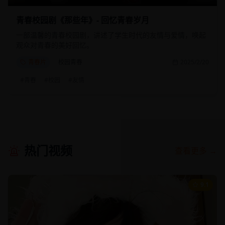
青春校园剧《那些年》- 回忆青春岁月
一部温馨的青春校园剧，讲述了学生时代的友情与爱情，唤起
观众对青春的美好回忆。
青春片
校园青春
2025/2/20
#
青春
#
校园
#
友情
热门视频
查看更多 →
9.1