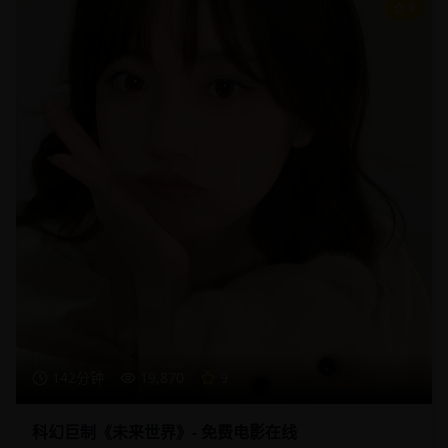
9
142分钟
19,870
9
科幻巨制《未来世界》- 免费电影在线