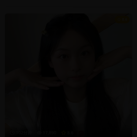
8.6
102分钟
17,890
8.6