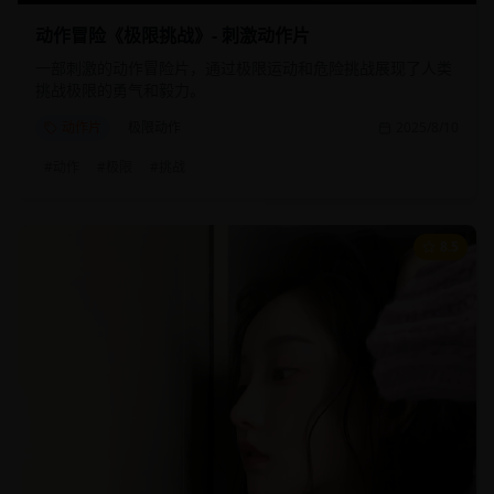
动作冒险《极限挑战》- 刺激动作片
一部刺激的动作冒险片，通过极限运动和危险挑战展现了人类
挑战极限的勇气和毅力。
动作片
极限动作
2025/8/10
#
动作
#
极限
#
挑战
8.5