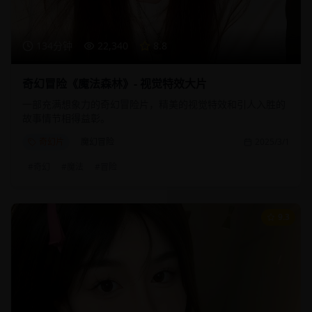
134分钟
22,340
8.8
奇幻冒险《魔法森林》- 视觉特效大片
一部充满想象力的奇幻冒险片，精美的视觉特效和引人入胜的
故事情节相得益彰。
奇幻片
魔幻冒险
2025/3/1
#
奇幻
#
魔法
#
冒险
9.3