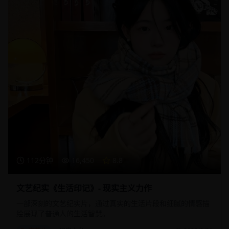
112分钟
16,450
8.8
文艺纪实《生活印记》- 现实主义力作
一部深刻的文艺纪实片，通过真实的生活片段和细腻的情感描
绘展现了普通人的生活智慧。