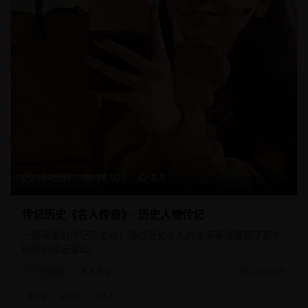
134分钟
18,920
8.9
传记历史《名人传奇》- 历史人物传记
一部深度的传记历史片，通过历史名人的生平事迹展现了那个
时代的风云变幻。
传记片
名人传记
2025/8/5
#
传记
#
历史
#
名人