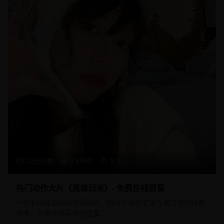
125分钟
23,450
9.1
热门动作大片《英雄归来》- 免费在线观看
一部制作精良的动作冒险片，融合了传统武侠元素与现代特效
技术，为观众带来视觉盛宴。