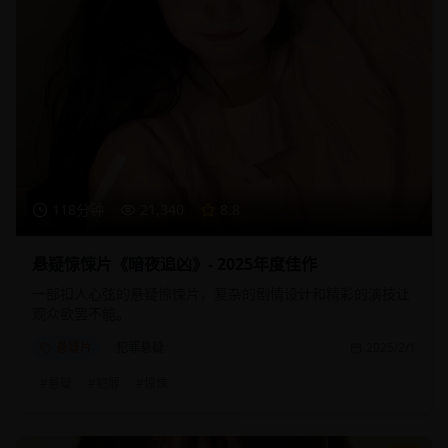
118分钟
21,340
8.8
悬疑惊悚片《暗夜追凶》- 2025年度佳作
一部扣人心弦的悬疑惊悚片，复杂的剧情设计和精彩的演技让
观众欲罢不能。
悬疑片
犯罪悬疑
2025/2/1
#
悬疑
#
犯罪
#
惊悚