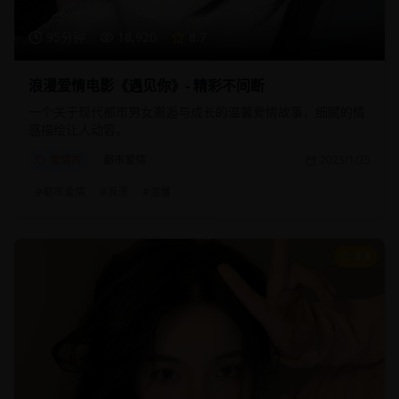
95分钟
18,920
8.7
浪漫爱情电影《遇见你》- 精彩不间断
一个关于现代都市男女邂逅与成长的温馨爱情故事，细腻的情
感描绘让人动容。
爱情片
都市爱情
2025/1/25
#
都市爱情
#
浪漫
#
温馨
8.8