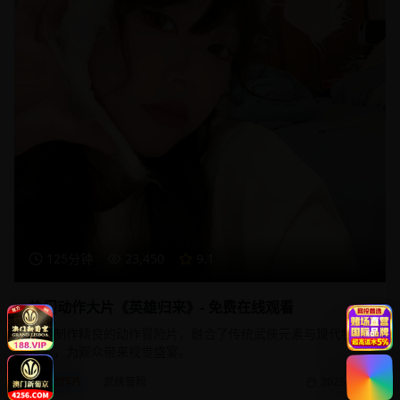
125分钟
23,450
9.1
热门动作大片《英雄归来》- 免费在线观看
一部制作精良的动作冒险片，融合了传统武侠元素与现代特效
技术，为观众带来视觉盛宴。
动作片
武侠冒险
2025/1/20