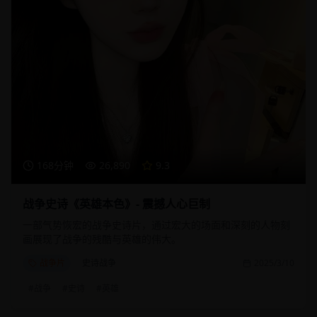
168分钟
26,890
9.3
战争史诗《英雄本色》- 震撼人心巨制
一部气势恢宏的战争史诗片，通过宏大的场面和深刻的人物刻
画展现了战争的残酷与英雄的伟大。
战争片
史诗战争
2025/3/10
#
战争
#
史诗
#
英雄