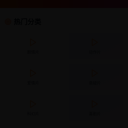
热门分类
剧情片
动作片
爱情片
悬疑片
科幻片
喜剧片